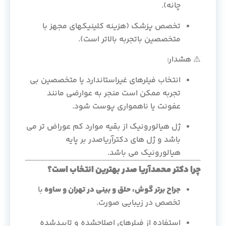
چانه).
تخصص پزشک (هزینه کلینیکهای مجهز با
متخصصین باتجربه بالاتر است).
⚠️ هشدار:
انتخاب فیلرهای غیراستاندارد یا متخصصین بی
تجربه ممکن است منجر به عوارضی مانند
عفونت یا ناهمواری پوست شود.
ژل هیالورونیک از بقیه موارد کم عوراض تر می
باشد و ژل های دکترآریاصدر بر پایه
هیالورونیک می باشد.
چرا دکتر محمدآریا صدر بهترین انتخاب است؟
جراح برتر گوش، حلق و بینی در تهران و ساوه
با
تخصص در زیبایی صورت.
استفاده از فیلرهای اصلاحشده و تاییدشده