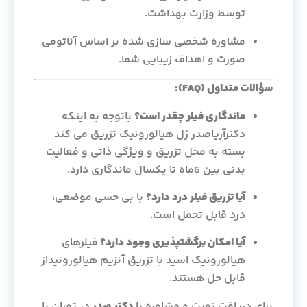
توسط وزارت بهداشت.
مشاوره شخصی سازی شده بر اساس آناتومی
صورت و اهداف زیبایی شما.
سؤالات متداول (FAQ):
ماندگاری فیلر چقدر است؟
باتوجه به اینکه
دکترآریاصدر ژل هیالورونیک تزریق می کند
بسته به محل تزریق و ویژگی ذاتی و فعالیت
بدنی بین 6ماه تا یکسال ماندگاری دارد.
آیا تزریق فیلر درد دارد؟
با بی حسی موضعی،
درد قابل تحمل است.
آیا امکان برگشتپذیری وجود دارد؟
فیلرهای
هیالورونیک اسید با تزریق آنزیم هیالورونیداز
قابل حل هستند.
برای دریافت نوبت و مشاوره با
دکتر صدر
در تهران یا