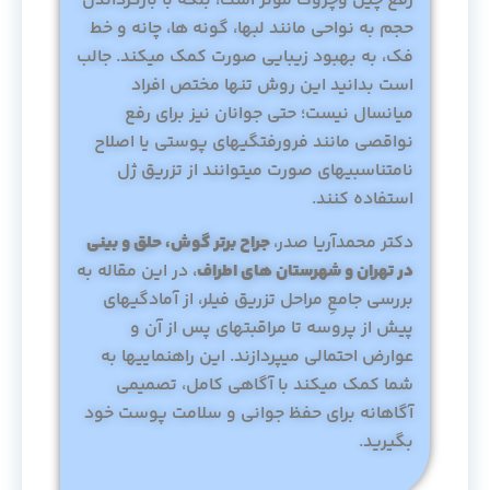
رفع چین وچروک مؤثر است، بلکه با بازگرداندن
حجم به نواحی مانند لبها، گونه ها، چانه و خط
فک، به بهبود زیبایی صورت کمک میکند. جالب
است بدانید این روش تنها مختص افراد
میانسال نیست؛ حتی جوانان نیز برای رفع
نواقصی مانند فرورفتگیهای پوستی یا اصلاح
نامتناسبیهای صورت میتوانند از تزریق ژل
استفاده کنند.
دکتر محمدآریا صدر،
جراح برتر گوش، حلق و بینی
در تهران و شهرستان های اطراف
، در این مقاله به
بررسی جامعِ مراحل تزریق فیلر، از آمادگیهای
پیش از پروسه تا مراقبتهای پس از آن و
عوارض احتمالی میپردازند. این راهنماییها به
شما کمک میکند با آگاهی کامل، تصمیمی
آگاهانه برای حفظ جوانی و سلامت پوست خود
بگیرید.