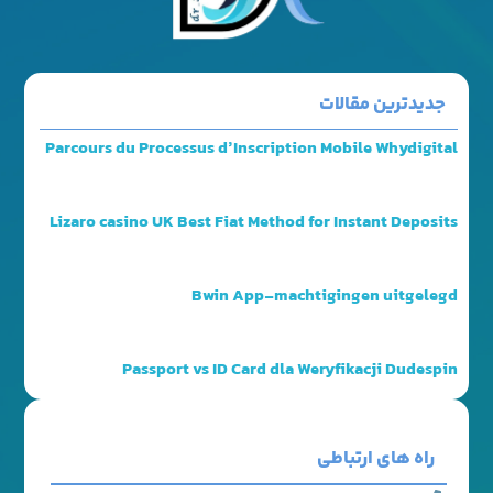
جدیدترین مقالات
Parcours du Processus d’Inscription Mobile Whydigital
Lizaro casino UK Best Fiat Method for Instant Deposits
Bwin App-machtigingen uitgelegd
Passport vs ID Card dla Weryfikacji Dudespin
راه های ارتباطی